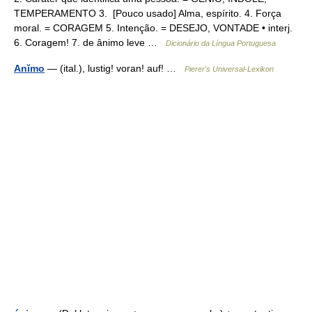
TEMPERAMENTO 3. [Pouco usado] Alma, espírito. 4. Força
moral. = CORAGEM 5. Intenção. = DESEJO, VONTADE • interj.
6. Coragem! 7. de ânimo leve …
Dicionário da Língua Portuguesa
Anĭmo
— (ital.), lustig! voran! auf! …
Pierer's Universal-Lexikon