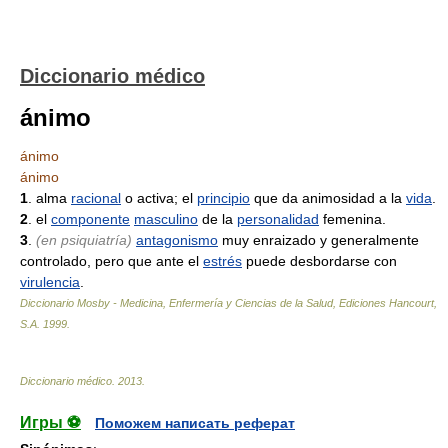
Diccionario médico
ánimo
ánimo
ánimo
1
. alma
racional
o activa; el
principio
que da animosidad a la
vida
.
2
. el
componente
masculino
de la
personalidad
femenina.
3
.
(en psiquiatría)
antagonismo
muy enraizado y generalmente
controlado, pero que ante el
estrés
puede desbordarse con
virulencia
.
Diccionario Mosby - Medicina, Enfermería y Ciencias de la Salud, Ediciones Hancourt,
S.A
.
1999
.
Diccionario médico
.
2013
.
Игры ⚽
Поможем написать реферат